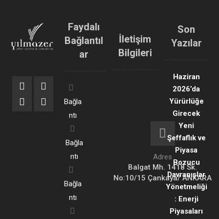
Faydalı
Son
İletişim
Bağlantıl
Yazılar
Bilgileri
ar
Haziran
2026’da
Yürürlüğe
Bağla
Girecek
ntı
Yeni
Şeffaflık ve
Bağla
Piyasa
ntı
Adres
Bozucu
Balgat Mh. 1418 Sk.
Davranışlar
No:10/15 Çankaya/ ANKARA
Bağla
Yönetmeliği
ntı
: Enerji
Piyasaları